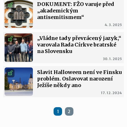
DOKUMENT: FŽO varuje před
„akademickým
antisemitismem“
4. 3. 2025
„Vládne tady převrácený jazyk,“
varovala Rada Církve bratrské
na Slovensku
30. 1. 2025
Slavit Halloween není ve Finsku
problém. Oslavovat narození
Ježíše někdy ano
17. 12. 2024
1
2