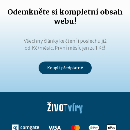
Odemkněte si kompletní obsah
webu!
Všechny články ke čtení i poslechu již
od Kč/měsíc. První měsíc jen za 1 Kč!
Koupit předplatné