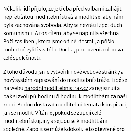
Několik lidí přijalo, že je třeba před volbami zahájit
nepřetržitou modlitební stráž a modlit se, aby nám
byla zachována svoboda. Aby se nevrátil zpět duch
komunismu. A to s cílem, aby se naplnila všechna
Boží zaslíbení, která jsme od něj dostali, a přišlo
mohutné vylití svatého Ducha, probuzení a obnova
celé společnosti.
Z toho důvodu jsme vytvořili nové webové stránky a
nový systém zapisování do modlitební stráže. Lidé se
na webu
narodnimodlitebnistraz.cz
zaregistrují a
pak si zvolí půlhodinu či hodinu k modlitbám za naši
zemi. Budou dostávat modlitební témata k inspiraci,
jak se modlit. Vítáme, pokud se zapojí celé
modlitební skupiny a sejdou se k modlitbám
společně. Zapojit se může kdokoli, je to otevřené pro