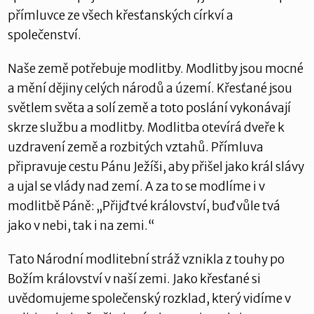
přímluvce ze všech křesťanských církví a
společenství.
Naše země potřebuje modlitby. Modlitby jsou mocné
a mění dějiny celých národů a území. Křesťané jsou
světlem světa a solí země a toto poslání vykonávají
skrze službu a modlitby. Modlitba otevírá dveře k
uzdravení země a rozbitých vztahů. Přímluva
připravuje cestu Pánu Ježíši, aby přišel jako král slávy
a ujal se vlády nad zemí. A za to se modlíme i v
modlitbě Páně: „Přijď tvé království, buď vůle tvá
jako v nebi, tak i na zemi.“
Tato Národní modlitební stráž vznikla z touhy po
Božím království v naší zemi. Jako křesťané si
uvědomujeme společenský rozklad, který vidíme v