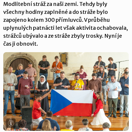
Modlitební stráž za naši zemi. Tehdy byly
všechny hodiny zaplněné a do stráže bylo
zapojeno kolem 300 přímluvců. V průběhu
uplynulých patnácti let však aktivita ochabovala,
strážců ubývalo a ze stráže zbyly trosky. Nyní je
čas ji obnovit.