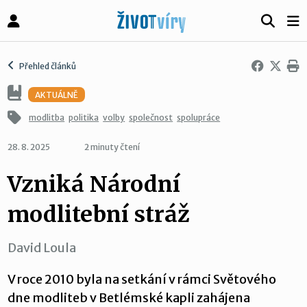
Přehled článků
AKTUÁLNĚ
modlitba
politika
volby
společnost
spolupráce
28. 8. 2025
2 minuty čtení
Vzniká Národní
modlitební stráž
David Loula
V roce 2010 byla na setkání v rámci Světového
dne modliteb v Betlémské kapli zahájena