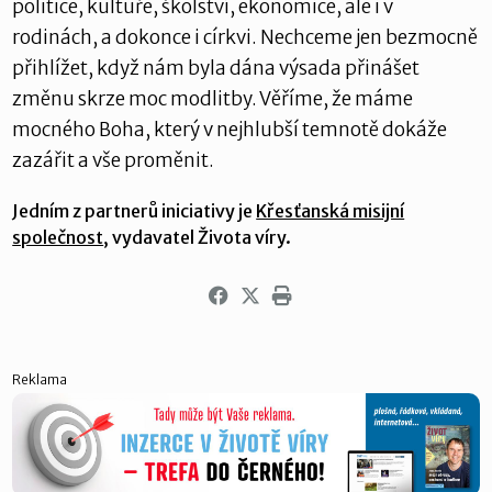
politice, kultuře, školství, ekonomice, ale i v
rodinách, a dokonce i církvi. Nechceme jen bezmocně
přihlížet, když nám byla dána výsada přinášet
změnu skrze moc modlitby. Věříme, že máme
mocného Boha, který v nejhlubší temnotě dokáže
zazářit a vše proměnit.
Jedním z partnerů iniciativy je
Křesťanská misijní
společnost
, vydavatel Života víry.
Reklama