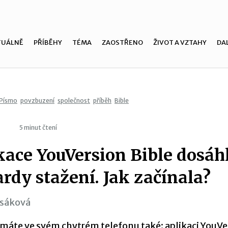
TUÁLNĚ
PŘÍBĚHY
TÉMA
ZAOSTŘENO
ŽIVOT A VZTAHY
DAL
Písmo
povzbuzení
společnost
příběh
Bible
5 minut čtení
kace YouVersion Bible dosáh
ardy stažení. Jak začínala?
asáková
 máte ve svém chytrém telefonu také: aplikaci YouVe