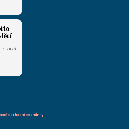
bito
 dětí
1. 8. 2026
cné obchodní podmínky