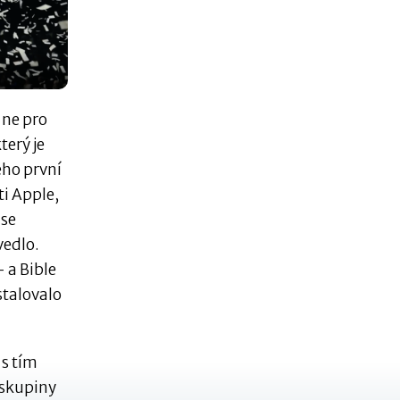
 ne pro
erý je
Jeho první
ti Apple,
 se
vedlo.
 a Bible
stalovalo
 s tím
 skupiny