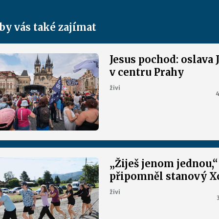
by vás také zajímat
Jesus pochod: oslava 
v centru Prahy
živi
4
„Žiješ jenom jednou,“
připomněl stanový 
živi