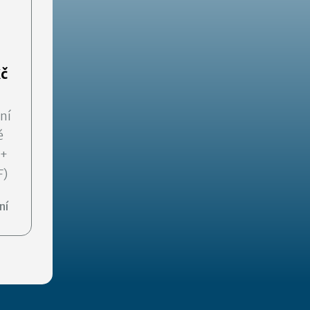
Kč
ní
é
 +
F)
ní