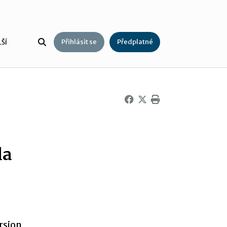
Přihlásit se
Předplatné
ŠÍ
la
rsion