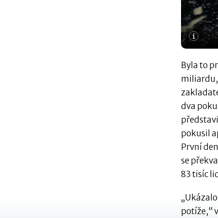
Byla to p
miliardu,
zakladat
dva pokus
představi
pokusil a
První den
se překva
83 tisíc li
„Ukázalo s
potíže,“ 