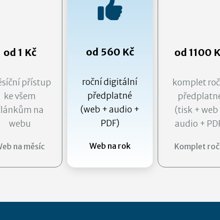
od 560 Kč
od 1 Kč
od 1100 
roční digitální
síční přístup
komplet roč
předplatné
ke všem
předplatn
(web + audio +
článkům na
(tisk + web
PDF)
webu
audio + PD
Web na rok
eb na měsíc
Komplet roč