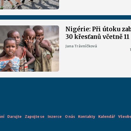
Nigérie: Při útoku za
30 křesťanů včetně 11
Jana Trávníčková
ání
Darujte
Zapojte se
Inzerce
O nás
Kontakty
Kalendář
Všeobe