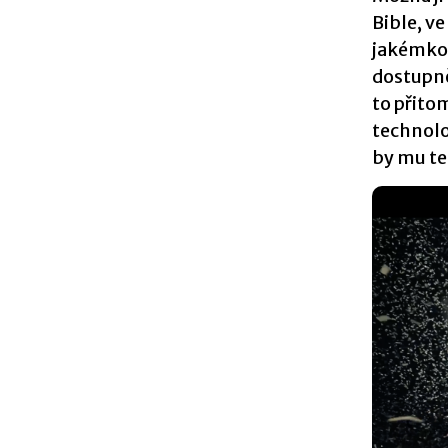
Bible, v
jakémkol
dostupněj
to přito
technolo
by mu te