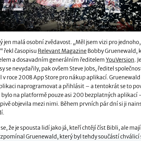
rý jen malá osobní zvědavost. „Měl jsem vizi pro jednoho,
“ řekl časopisu
Relevant Magazine
Bobby Gruenewald, kt
elem a dosavadním generálním ředitelem
YouVersion
. 
y se nevydařily, pak ovšem Steve Jobs, ředitel společnos
l v roce 2008 App Store pro nákup aplikací. Gruenewald
plikaci naprogramovat a přihlásit – a tentokrát se to po
 bylo na platformě pouze asi 200 bezplatných aplikací –
pivě objevila mezi nimi. Během prvních pár dní si ji nain
dí.
e, že je spousta lidí jako já, kteří chtějí číst Bibli, ale mají
vzpomínal Gruenewald, který byl tehdy součástí chválicí