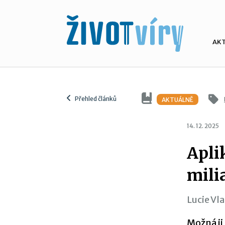
AK
Přehled článků
AKTUÁLNĚ
14. 12. 2025
Apli
mili
Lucie Vl
Možná ji