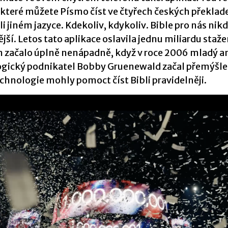
e které můžete Písmo číst ve čtyřech českých překlade
i jiném jazyce. Kdekoliv, kdykoliv. Bible pro nás nik
ší. Letos tato aplikace oslavila jednu miliardu staže
m začalo úplně nenápadně, když v roce 2006 mladý a
gický podnikatel Bobby Gruenewald začal přemýšlet,
chnologie mohly pomoct číst Bibli pravidelněji.