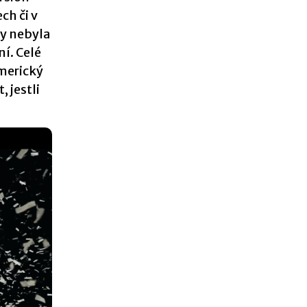
ch či v
dy nebyla
ní. Celé
merický
 jestli