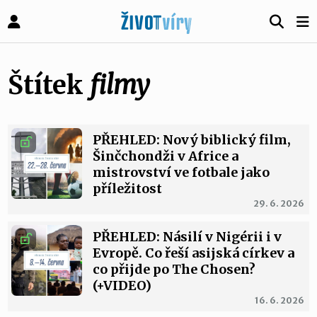
Štítek
filmy
PŘEHLED: Nový biblický film,
Šinčchondži v Africe a
mistrovství ve fotbale jako
příležitost
29. 6. 2026
PŘEHLED: Násilí v Nigérii i v
Evropě. Co řeší asijská církev a
co přijde po The Chosen?
(+VIDEO)
16. 6. 2026