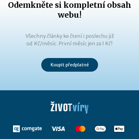
Odemkněte si kompletní obsah
webu!
Všechny články ke čtení i poslechu již
od Kč/měsíc. První měsíc jen za 1 Kč!
Koupit předplatné