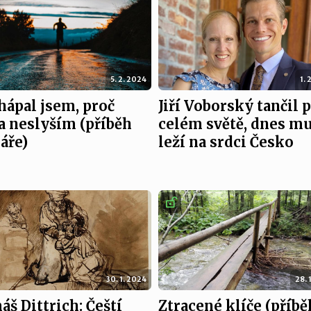
5. 2. 2024
1. 
ápal jsem, proč
Jiří Voborský tančil 
a neslyším (příběh
celém světě, dnes m
áře)
leží na srdci Česko
30. 1. 2024
28. 
š Dittrich: Čeští
Ztracené klíče (příbě