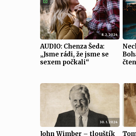
8. 2. 2024
AUDIO: Chenza Šeda:
Nech
„Jsme rádi, že jsme se
Boh
sexem počkali“
čten
30. 1. 2024
John Wimber – tlouštík
Tomá