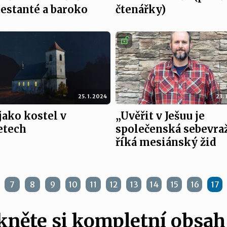
estanté a baroko
čtenářky)
25. 1. 2024
23. 
jako kostel v
„Uvěřit v Ješuu je
etech
společenská sebevraž
říká mesiánský žid
7
8
9
10
11
12
13
14
15
16
17
něte si kompletní obsah