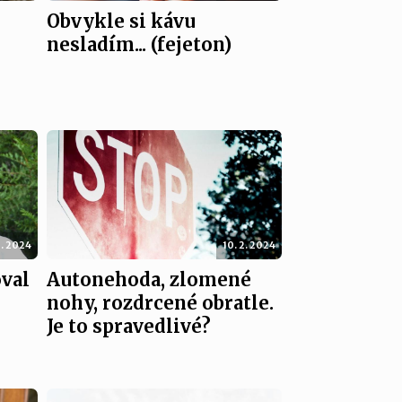
Obvykle si kávu
nesladím... (fejeton)
2. 2024
10. 2. 2024
val
Autonehoda, zlomené
nohy, rozdrcené obratle.
Je to spravedlivé?