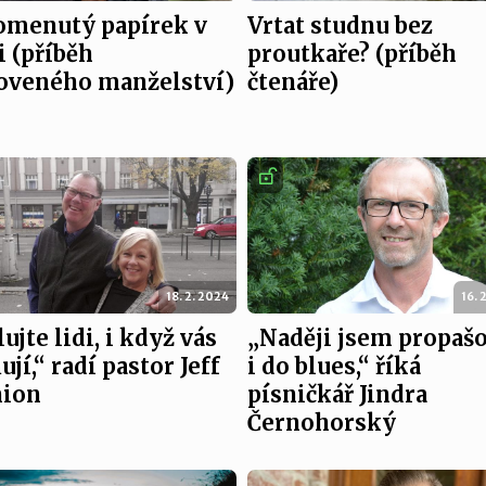
omenutý papírek v
Vrtat studnu bez
i (příběh
proutkaře? (příběh
oveného manželství)
čtenáře)
18. 2. 2024
16. 
ujte lidi, i když vás
„Naději jsem propašo
ují,“ radí pastor Jeff
i do blues,“ říká
ion
písničkář Jindra
Černohorský