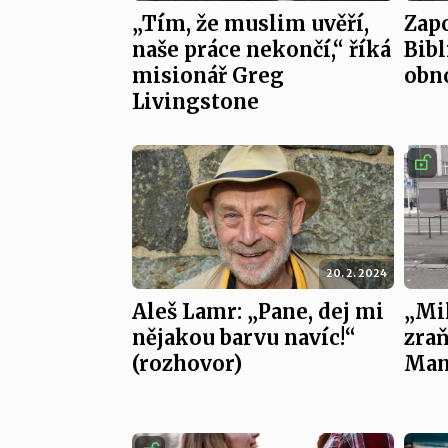
„Tím, že muslim uvěří,
Zap
naše práce nekončí,“ říká
Bibl
misionář Greg
obn
Livingstone
20. 2. 2024
Aleš Lamr: „Pane, dej mi
„Mil
nějakou barvu navíc!“
zraň
(rozhovor)
Man