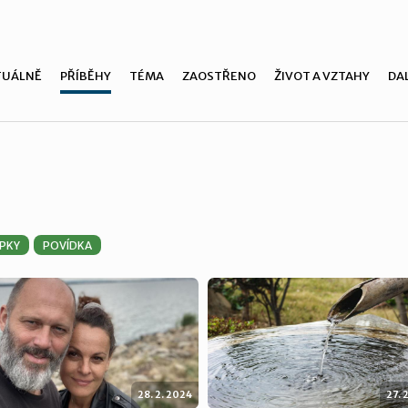
TUÁLNĚ
PŘÍBĚHY
TÉMA
ZAOSTŘENO
ŽIVOT A VZTAHY
DAL
ÍPKY
POVÍDKA
28. 2. 2024
27. 