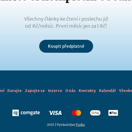
Všechny články ke čtení i poslechu již
od Kč/měsíc. První měsíc jen za 1 Kč!
Koupit předplatné
ání
Darujte
Zapojte se
Inzerce
O nás
Kontakty
Kalendář
Všeobe
2023 | Vyvinul tým
Tudio