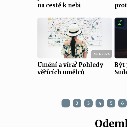
na cestě k nebi
prot
26. 1. 2024
Umění a víra? Pohledy
Být 
věřících umělců
Sud
1
2
3
4
5
6
Odemk