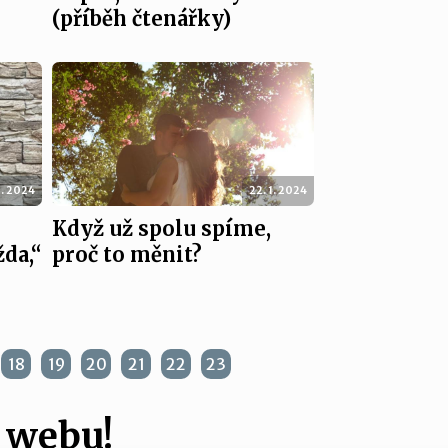
(příběh čtenářky)
1. 2024
22. 1. 2024
Když už spolu spíme,
da,“
proč to měnit?
18
19
20
21
22
23
 webu!