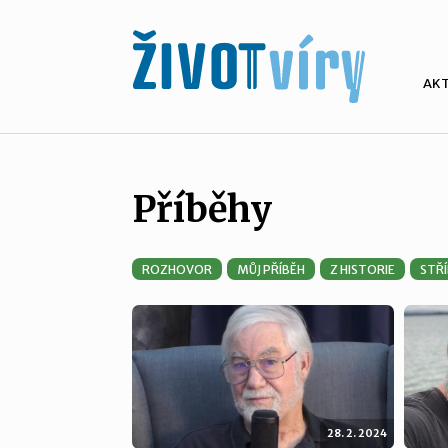
AK
Příběhy
ROZHOVOR
MŮJ PŘÍBĚH
Z HISTORIE
STŘ
28. 2. 2024