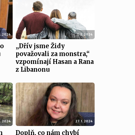
2. 2024
1. 2. 2024
po
„Dřív jsme Židy
u
považovali za monstra,“
vzpomínají Hasan a Rana
z Libanonu
1. 2024
27. 1. 2024
h
Doplň, co nám chybí