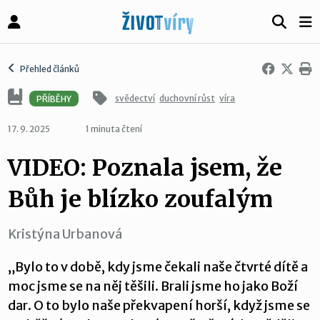
Přehled článků
svědectví
duchovní růst
víra
PŘÍBĚHY
17. 9. 2025
1 minuta čtení
VIDEO: Poznala jsem, že
Bůh je blízko zoufalým
Kristýna Urbanová
„Bylo to v době, kdy jsme čekali naše čtvrté dítě a
moc jsme se na něj těšili. Brali jsme ho jako Boží
dar. O to bylo naše překvapení horší, když jsme se