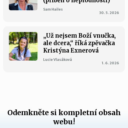
(příběh o neplodnosti)
Sam Hailes
30. 5. 2026
„Už nejsem Boží vnučka,
ale dcera,“ říká zpěvačka
Kristýna Exnerová
Lucie Vlasáková
1. 6. 2026
Odemkněte si kompletní obsah
webu!