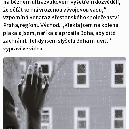
na běžném ultrazvukovém vyšetření dozvěděli,
že děťátko má vrozenou vývojovou vadu,“
vzpomíná Renata z Křesťanského společenství
Praha, regionu Východ. „Klekla jsem na kolena,
plakala jsem, naříkala a prosila Boha, aby dítě
zachránil. Tehdy jsem slyšela Boha mluvit,“
vypráví ve videu.