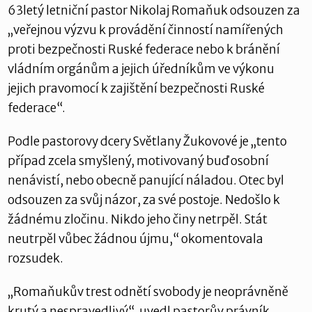
63letý letniční pastor Nikolaj Romaňuk odsouzen za
„veřejnou výzvu k provádění činností namířených
proti bezpečnosti Ruské federace nebo k bránění
vládním orgánům a jejich úředníkům ve výkonu
jejich pravomocí k zajištění bezpečnosti Ruské
federace“.
Podle pastorovy dcery Světlany Žukovové je „tento
případ zcela smyšlený, motivovaný buď osobní
nenávistí, nebo obecně panující náladou. Otec byl
odsouzen za svůj názor, za své postoje. Nedošlo k
žádnému zločinu. Nikdo jeho činy netrpěl. Stát
neutrpěl vůbec žádnou újmu,“ okomentovala
rozsudek.
„Romaňukův trest odnětí svobody je neoprávněně
krutý a nespravedlivý“, uvedl pastorův právník