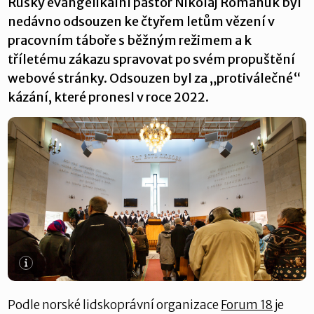
Ruský evangelikální pastor Nikolaj Romaňuk byl
nedávno odsouzen ke čtyřem letům vězení v
pracovním táboře s běžným režimem a k
tříletému zákazu spravovat po svém propuštění
webové stránky. Odsouzen byl za „protiválečné“
kázání, které pronesl v roce 2022.
Podle norské lidskoprávní organizace
Forum 18
je