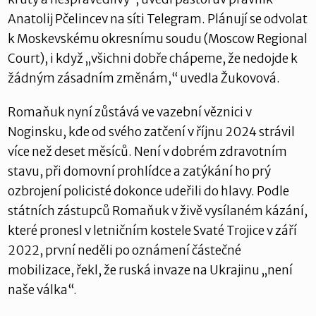
Anatolij Pčelincev na síti Telegram. Plánují se odvolat
k Moskevskému okresnímu soudu (Moscow Regional
Court), i když „všichni dobře chápeme, že nedojde k
žádným zásadním změnám,“ uvedla Žukovová.
Romaňuk nyní zůstává ve vazební věznici v
Noginsku, kde od svého zatčení v říjnu 2024 strávil
více než deset měsíců. Není v dobrém zdravotním
stavu, při domovní prohlídce a zatýkání ho prý
ozbrojení policisté dokonce udeřili do hlavy. Podle
státních zástupců Romaňuk v živě vysílaném kázání,
které pronesl v letničním kostele Svaté Trojice v září
2022, první neděli po oznámení částečné
mobilizace, řekl, že ruská invaze na Ukrajinu „není
naše válka“.