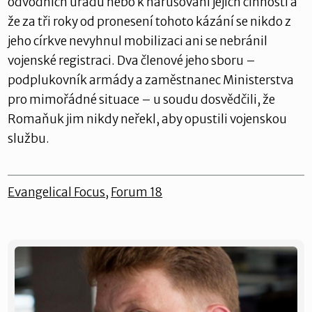
odvodních úřadů nebo k narušování jejich činnosti a
že za tři roky od pronesení tohoto kázání se nikdo z
jeho církve nevyhnul mobilizaci ani se nebránil
vojenské registraci. Dva členové jeho sboru –
podplukovník armády a zaměstnanec Ministerstva
pro mimořádné situace – u soudu dosvědčili, že
Romaňuk jim nikdy neřekl, aby opustili vojenskou
službu.
Evangelical Focus
,
Forum 18