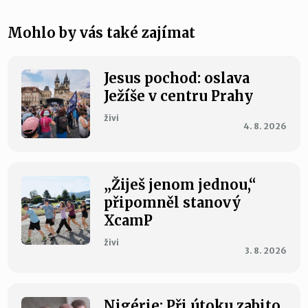
Mohlo by vás také zajímat
Jesus pochod: oslava
Ježíše v centru Prahy
živi
4. 8. 2026
„Žiješ jenom jednou,“
připomněl stanový
XcamP
živi
3. 8. 2026
Nigérie: Při útoku zabito