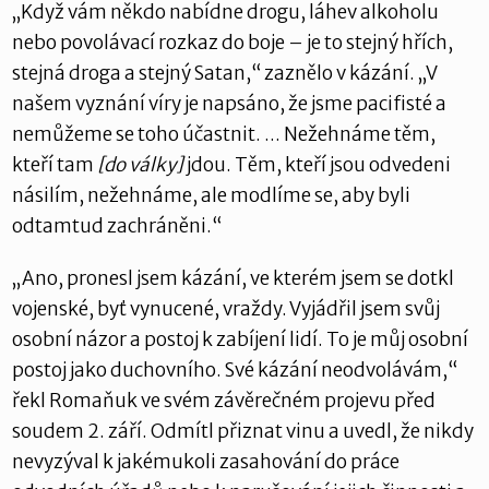
„Když vám někdo nabídne drogu, láhev alkoholu
nebo povolávací rozkaz do boje – je to stejný hřích,
stejná droga a stejný Satan,“ zaznělo v kázání. „V
našem vyznání víry je napsáno, že jsme pacifisté a
nemůžeme se toho účastnit. ... Nežehnáme těm,
kteří tam
[do války]
jdou. Těm, kteří jsou odvedeni
násilím, nežehnáme, ale modlíme se, aby byli
odtamtud zachráněni.“
„Ano, pronesl jsem kázání, ve kterém jsem se dotkl
vojenské, byť vynucené, vraždy. Vyjádřil jsem svůj
osobní názor a postoj k zabíjení lidí. To je můj osobní
postoj jako duchovního. Své kázání neodvolávám,“
řekl Romaňuk ve svém závěrečném projevu před
soudem 2. září. Odmítl přiznat vinu a uvedl, že nikdy
nevyzýval k jakémukoli zasahování do práce