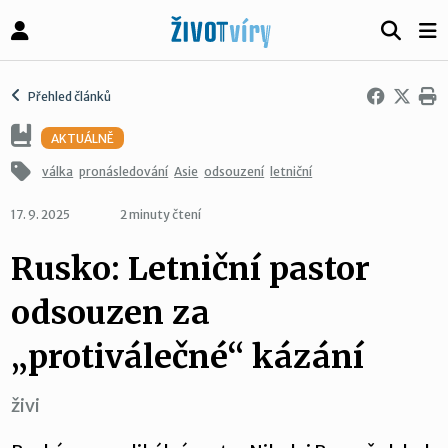
Přehled článků
AKTUÁLNĚ
válka
pronásledování
Asie
odsouzení
letniční
17. 9. 2025
2 minuty čtení
Rusko: Letniční pastor
odsouzen za
„protiválečné“ kázání
živi