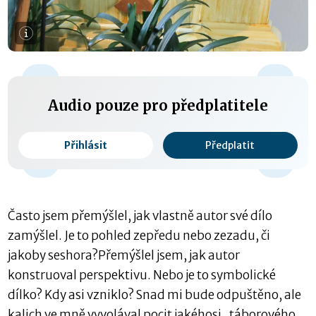
+15 s
Audio pouze pro předplatitele
Přihlásit
Předplatit
0:00 / 0:00
-15 s
Často jsem přemýšlel, jak vlastně autor své dílo
zamýšlel. Je to pohled zepředu nebo zezadu, či
jakoby seshora?Přemýšlel jsem, jak autor
konstruoval perspektivu. Nebo je to symbolické
dílko? Kdy asi vzniklo? Snad mi bude odpuštěno, ale
kalich ve mně vyvolával pocit jakéhosi „táborového