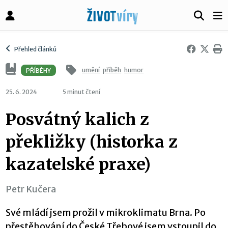
Přehled článků
umění
příběh
humor
PŘÍBĚHY
25. 6. 2024
5 minut čtení
Posvátný kalich z
překližky (historka z
kazatelské praxe)
Petr Kučera
Své mládí jsem prožil v mikroklimatu Brna. Po
přestěhování do České Třebové jsem vstoupil do