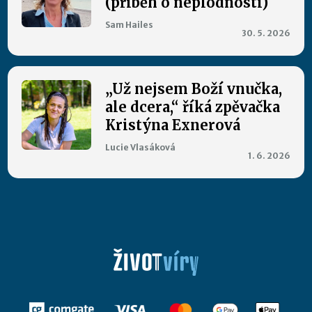
(příběh o neplodnosti)
Sam Hailes
30. 5. 2026
„Už nejsem Boží vnučka,
ale dcera,“ říká zpěvačka
Kristýna Exnerová
Lucie Vlasáková
1. 6. 2026