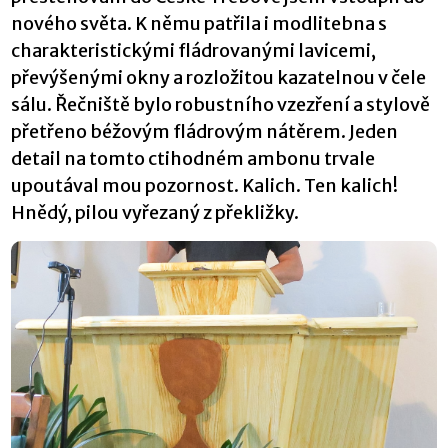
nového světa. K němu patřila i modlitebna s
charakteristickými fládrovanými lavicemi,
převýšenými okny a rozložitou kazatelnou v čele
sálu. Řečniště bylo robustního vzezření a stylově
přetřeno béžovým fládrovým nátěrem. Jeden
detail na tomto ctihodném ambonu trvale
upoutával mou pozornost. Kalich. Ten kalich!
Hnědý, pilou vyřezaný z překližky.