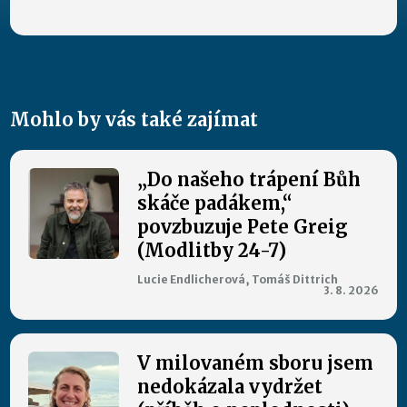
Mohlo by vás také zajímat
„Do našeho trápení Bůh
skáče padákem,“
povzbuzuje Pete Greig
(Modlitby 24-7)
Lucie Endlicherová, Tomáš Dittrich
3. 8. 2026
V milovaném sboru jsem
nedokázala vydržet