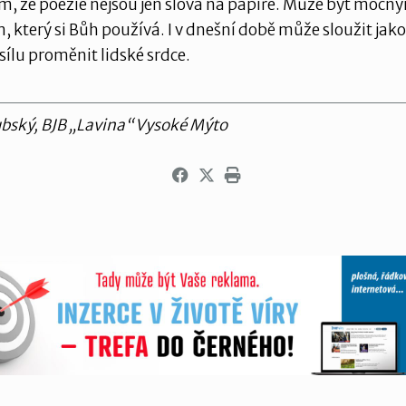
m, že poezie nejsou jen slova na papíře. Může být mocn
, který si Bůh používá. I v dnešní době může sloužit jako
sílu proměnit lidské srdce.
bský, BJB „Lavina“ Vysoké Mýto