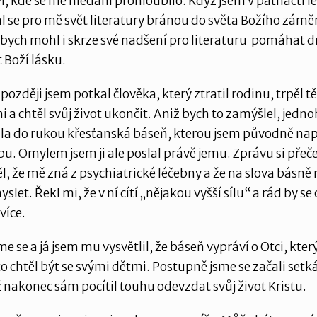
i, kde se mé hledání prohloubilo. Když jsem v patnácti l
tal se pro mě svět literatury bránou do světa Božího zámě
abych mohl i skrze své nadšení pro literaturu pomáhat
 Boží lásku.
y později jsem potkal člověka, který ztratil rodinu, trpěl 
 a chtěl svůj život ukončit. Aniž bych to zamýšlel, jedno
la do rukou křesťanská báseň, kterou jsem původně nap
bu. Omylem jsem ji ale poslal právě jemu. Zprávu si přeče
, že mě zná z psychiatrické léčebny a že na slova básn
slet. Řekl mi, že v ní cítí „nějakou vyšší sílu“ a rád by se 
více.
me se a já jsem mu vysvětlil, že báseň vypráví o Otci, který
sto chtěl být se svými dětmi. Postupně jsme se začali setk
až nakonec sám pocítil touhu odevzdat svůj život Kristu.