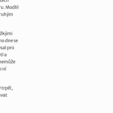
etech
ru. Modlil
 druhým
těžkými
ho dne se
sal pro
tl a
ě nemůže
o ní
 trpěl,
ávat