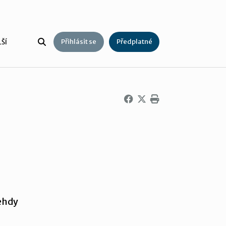
Přihlásit se
Předplatné
ŠÍ
tehdy