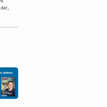
ým
 dar,