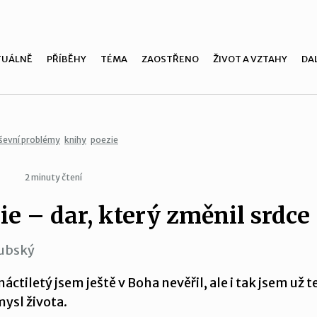
TUÁLNĚ
PŘÍBĚHY
TÉMA
ZAOSTŘENO
ŽIVOT A VZTAHY
DAL
ševní problémy
knihy
poezie
2 minuty čtení
ie – dar, který změnil srdce
ubský
áctiletý jsem ještě v Boha nevěřil, ale i tak jsem už 
mysl života.