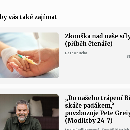
by vás také zajímat
Zkouška nad naše síl
(příběh čtenáře)
Petr Unucka
3
„Do našeho trápení B
skáče padákem,“
povzbuzuje Pete Grei
(Modlitby 24-7)
Lucie Endlicherová, Tomáš Dittrich