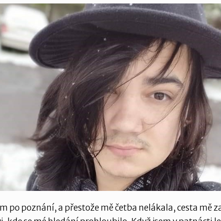
em po poznání, a přestože mě četba nelákala, cesta mě z