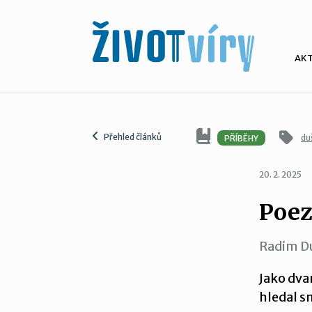
AK
Přehled článků
du
PŘÍBĚHY
20. 2. 2025
Poez
Radim D
Jako dvan
hledal s