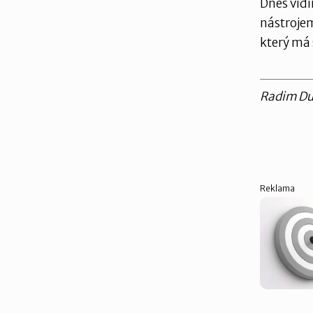
Dnes vidí
nástrojem
který má 
Radim Du
Reklama