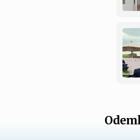
Odemk