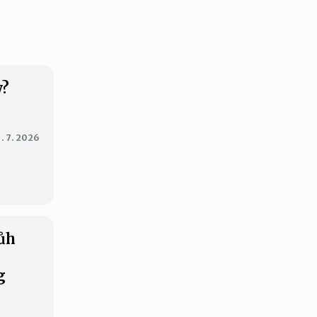
y?
1. 7. 2026
ůh
g