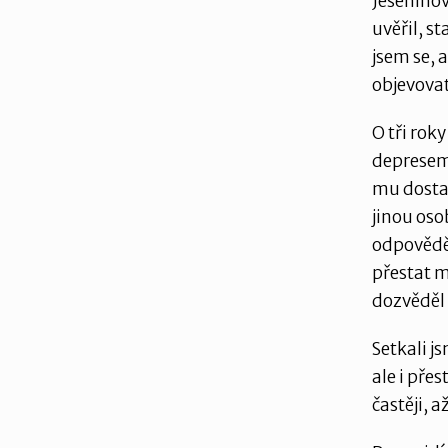
Jeseninov
uvěřil, s
jsem se, 
objevovat
O tři rok
depresemi
mu dosta
jinou oso
odpověděl
přestat my
dozvěděl 
Setkali js
ale i pře
častěji, 