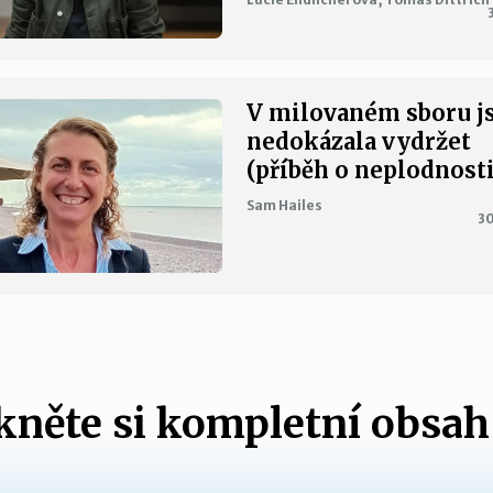
V milovaném sboru 
nedokázala vydržet
(příběh o neplodnosti
Sam Hailes
30
něte si kompletní obsah