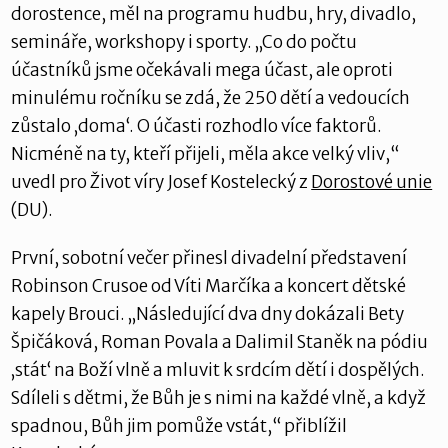
dorostence, měl na programu hudbu, hry, divadlo,
semináře, workshopy i sporty. „Co do počtu
účastníků jsme očekávali mega účast, ale oproti
minulému ročníku se zdá, že 250 dětí a vedoucích
zůstalo ‚doma‘. O účasti rozhodlo více faktorů.
Nicméně na ty, kteří přijeli, měla akce velký vliv,“
uvedl pro Život víry Josef Kostelecký z
Dorostové unie
(DU).
První, sobotní večer přinesl divadelní představení
Robinson Crusoe od Víti Marčíka a koncert dětské
kapely Brouci. „Následující dva dny dokázali Bety
Špičáková, Roman Povala a Dalimil Staněk na pódiu
‚stát‘ na Boží vlně a mluvit k srdcím dětí i dospělých.
Sdíleli s dětmi, že Bůh je s nimi na každé vlně, a když
spadnou, Bůh jim pomůže vstát,“ přiblížil