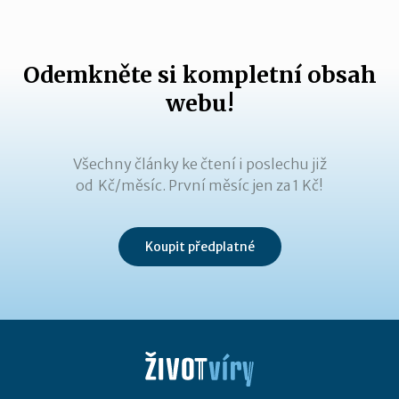
Odemkněte si kompletní obsah
webu!
Všechny články ke čtení i poslechu již
od Kč/měsíc. První měsíc jen za 1 Kč!
Koupit předplatné