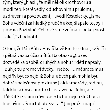
tým, který „hlásil, že měl několik rozhovorů a
modliteb, které vedly k duchovnímu průlomu,
uzdravení a povzbuzení,“ uvedl Kostelecký. „Jsme
Bohu vděční za hladký průběh akce, šlapalo to, byli
jsme na Boží vlně. Celkově jsme vnímali spokojenost
s akcí,“ zhodnotil.
O tom, že Pán Bůh v Havlíčkově Brodě jednal, svědčí i
zpětná vazba účastníků. Na otázku „Co ses
dozvěděl/a o sobě, druhých a Bohu?“ děti napsaly:
„Bůh je tu pro mě vždycky.“ Nebo: „... mé srdce musí
nejdřív být co nejblíž Bohu, abych pak mohla být
dobrá společnost pro druhé (jak kamarády, rodinu,
tak kluka). Všechno to chci stavět na Bohu, ale
důležité je s ním trávit čas v tichu, nejen službou a
hlučnými věcmi tohoto světa.“ Jiní prožili např.