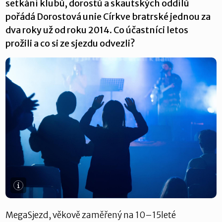
setkání klubů, dorostů a skautských oddílů
pořádá Dorostová unie Církve bratrské jednou za
dva roky už od roku 2014. Co účastníci letos
prožili a co si ze sjezdu odvezli?
MegaSjezd, věkově zaměřený na 10–15leté