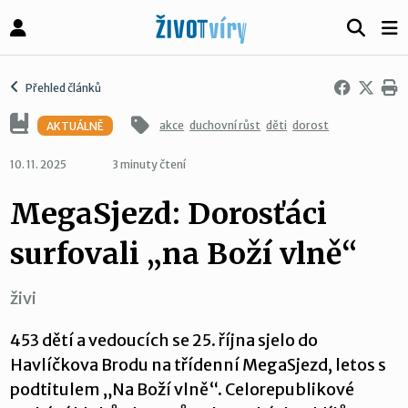
Přehled článků
akce
duchovní růst
děti
dorost
AKTUÁLNĚ
10. 11. 2025
3 minuty čtení
MegaSjezd: Dorosťáci
surfovali „na Boží vlně“
živi
453 dětí a vedoucích se 25. října sjelo do
Havlíčkova Brodu na třídenní MegaSjezd, letos s
podtitulem „Na Boží vlně“. Celorepublikové