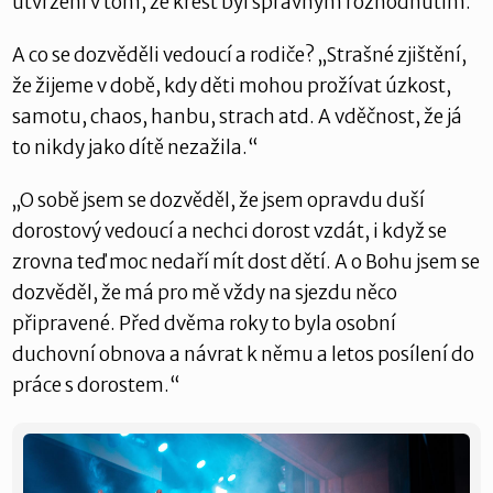
utvrzení v tom, že křest byl správným rozhodnutím.
A co se dozvěděli vedoucí a rodiče? „Strašné zjištění,
že žijeme v době, kdy děti mohou prožívat úzkost,
samotu, chaos, hanbu, strach atd. A vděčnost, že já
to nikdy jako dítě nezažila.“
„O sobě jsem se dozvěděl, že jsem opravdu duší
dorostový vedoucí a nechci dorost vzdát, i když se
zrovna teď moc nedaří mít dost dětí. A o Bohu jsem se
dozvěděl, že má pro mě vždy na sjezdu něco
připravené. Před dvěma roky to byla osobní
duchovní obnova a návrat k němu a letos posílení do
práce s dorostem.“