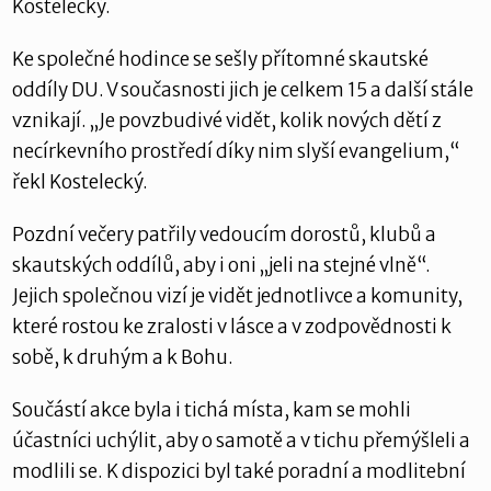
Kostelecký.
Ke společné hodince se sešly přítomné skautské
oddíly DU. V současnosti jich je celkem 15 a další stále
vznikají. „Je povzbudivé vidět, kolik nových dětí z
necírkevního prostředí díky nim slyší evangelium,“
řekl Kostelecký.
Pozdní večery patřily vedoucím dorostů, klubů a
skautských oddílů, aby i oni „jeli na stejné vlně“.
Jejich společnou vizí je vidět jednotlivce a komunity,
které rostou ke zralosti v lásce a v zodpovědnosti k
sobě, k druhým a k Bohu.
Součástí akce byla i tichá místa, kam se mohli
účastníci uchýlit, aby o samotě a v tichu přemýšleli a
modlili se. K dispozici byl také poradní a modlitební