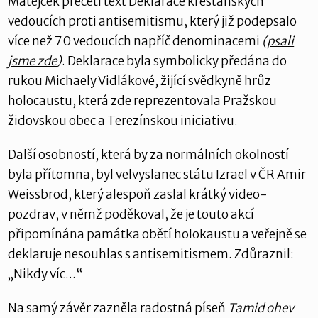
Matějček přečetl text Deklarace křesťanských
vedoucích proti antisemitismu, který již podepsalo
více než 70 vedoucích napříč denominacemi
(
psali
jsme zde
)
. Deklarace byla symbolicky předána do
rukou Michaely Vidlákové, žijící svědkyně hrůz
holocaustu, která zde reprezentovala Pražskou
židovskou obec a Terezínskou iniciativu.
Další osobností, která by za normálních okolností
byla přítomna, byl velvyslanec státu Izrael v ČR Amir
Weissbrod, který alespoň zaslal krátký video-
pozdrav, v němž poděkoval, že je touto akcí
připomínána památka obětí holokaustu a veřejně se
deklaruje nesouhlas s antisemitismem. Zdůraznil:
„Nikdy víc...“
Na samý závěr zazněla radostná píseň
Tamid ohev