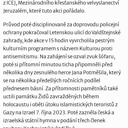
z ICEJ, Mezinárodního křesťanského velvyslanectví
Jeruzalém, které tuto akci pořádalo.
Průvod poté disciplinovaně za doprovodu policejní
ochrany pokračoval Letenskou ulicí do Valdštejnské
zahrady, kde akce v 15 hodin vyvrcholila pestrým
kulturním programem s názvem Kulturou proti
antisemitismu. Na zahájení se ozval zvuk šófaru,
poté si přítomní minutou ticha připomněli před
několika dny zesnulého herce Jana Potměšila, který
se na několika předešlých ročnících podílel
přednesem básní. Za přítomnosti pamětníků také
uctili památku Židů zavražděných během
holocaustu i oběti útoku islamistických teroristů z
Gazy na Izrael 7. října 2023. Poté zazněla česká a
izraelská státní hymna v podání třech členek