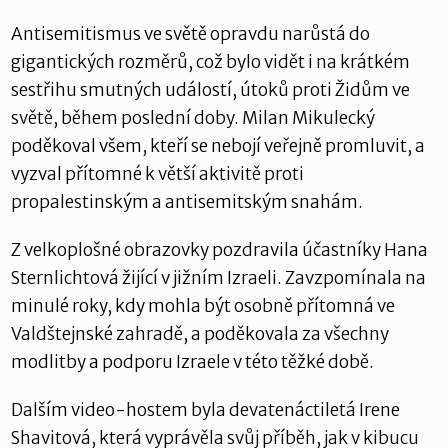
Antisemitismus ve světě opravdu narůstá do
gigantických rozměrů, což bylo vidět i na krátkém
sestřihu smutných událostí, útoků proti Židům ve
světě, během poslední doby. Milan Mikulecký
poděkoval všem, kteří se nebojí veřejně promluvit, a
vyzval přítomné k větší aktivitě proti
propalestinským a antisemitským snahám.
Z velkoplošné obrazovky pozdravila účastníky Hana
Sternlichtová žijící v jižním Izraeli. Zavzpomínala na
minulé roky, kdy mohla být osobně přítomná ve
Valdštejnské zahradě, a poděkovala za všechny
modlitby a podporu Izraele v této těžké době.
Dalším video-hostem byla devatenáctiletá Irene
Shavitová, která vyprávěla svůj příběh, jak v kibucu