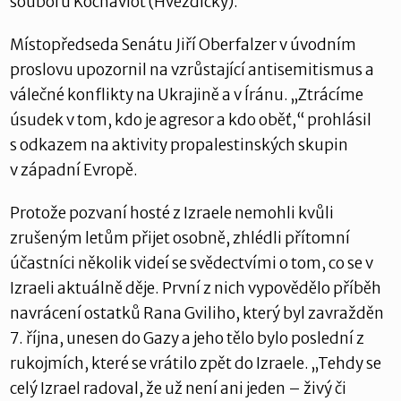
souboru Kochaviot (Hvězdičky).
Místopředseda Senátu Jiří Oberfalzer v úvodním
proslovu upozornil na vzrůstající antisemitismus a
válečné konflikty na Ukrajině a v Íránu. „Ztrácíme
úsudek v tom, kdo je agresor a kdo oběť,“ prohlásil
s odkazem na aktivity propalestinských skupin
v západní Evropě.
Protože pozvaní hosté z Izraele nemohli kvůli
zrušeným letům přijet osobně, zhlédli přítomní
účastníci několik videí se svědectvími o tom, co se v
Izraeli aktuálně děje. První z nich vypovědělo příběh
navrácení ostatků Rana Gviliho, který byl zavražděn
7. října, unesen do Gazy a jeho tělo bylo poslední z
rukojmích, které se vrátilo zpět do Izraele. „Tehdy se
celý Izrael radoval, že už není ani jeden – živý či