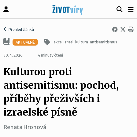
Přehled článků
akce
Izrael
kultura
antisemitismus
AKTUÁLNĚ
30. 4. 2026
4 minuty čtení
Kulturou proti
antisemitismu: pochod,
příběhy přeživších i
izraelské písně
Renata Hronová