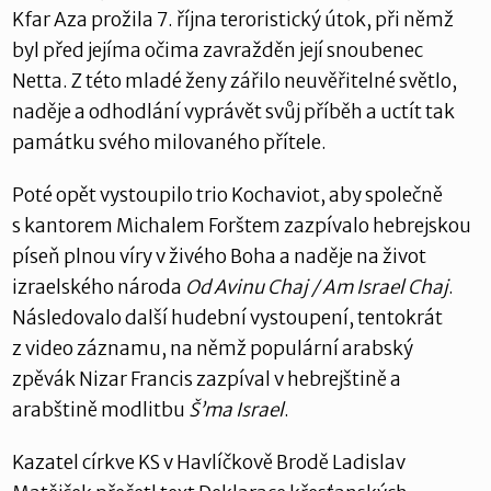
Kfar Aza prožila 7. října teroristický útok, při němž
byl před jejíma očima zavražděn její snoubenec
Netta. Z této mladé ženy zářilo neuvěřitelné světlo,
naděje a odhodlání vyprávět svůj příběh a uctít tak
památku svého milovaného přítele.
Poté opět vystoupilo trio Kochaviot, aby společně
s kantorem Michalem Forštem zazpívalo hebrejskou
píseň plnou víry v živého Boha a naděje na život
izraelského národa
Od Avinu Chaj / Am Israel Chaj
.
Následovalo další hudební vystoupení, tentokrát
z video záznamu, na němž populární arabský
zpěvák Nizar Francis zazpíval v hebrejštině a
arabštině modlitbu
Š’ma Israel
.
Kazatel církve KS v Havlíčkově Brodě Ladislav