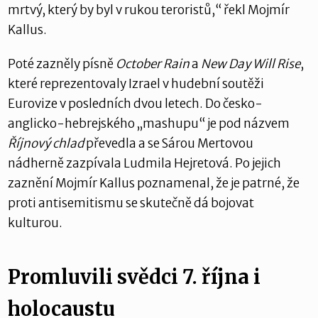
mrtvý, který by byl v rukou teroristů,“ řekl Mojmír
Kallus.
Poté zazněly písně
October Rain
a
New Day Will Rise
,
které reprezentovaly Izrael v hudební soutěži
Eurovize v posledních dvou letech. Do česko-
anglicko-hebrejského „mashupu“ je pod názvem
Říjnový chlad
převedla a se Sárou Mertovou
nádherně zazpívala Ludmila Hejretová. Po jejich
zaznění Mojmír Kallus poznamenal, že je patrné, že
proti antisemitismu se skutečně dá bojovat
kulturou.
Promluvili svědci 7. října i
holocaustu