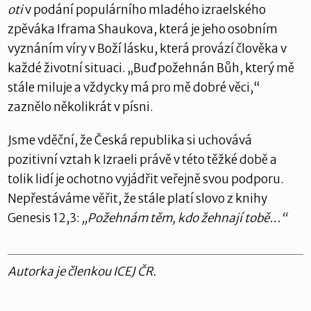
oti
v podání populárního mladého izraelského
zpěváka Iframa Shaukova, která je jeho osobním
vyznáním víry v Boží lásku, která provází člověka v
každé životní situaci. „Buď požehnán Bůh, který mě
stále miluje a vždycky má pro mě dobré věci,“
zaznělo několikrát v písni.
Jsme vděční, že Česká republika si uchovává
pozitivní vztah k Izraeli právě v této těžké době a
tolik lidí je ochotno vyjádřit veřejně svou podporu.
Nepřestáváme věřit, že stále platí slovo z knihy
Genesis 12,3:
„Požehnám těm, kdo žehnají tobě…“
Autorka je členkou ICEJ ČR.