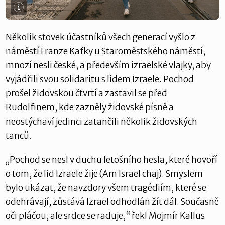
Několik stovek účastníků všech generací vyšlo z
náměstí Franze Kafky u Staroměstského náměstí,
mnozí nesli české, a především izraelské vlajky, aby
vyjádřili svou solidaritu s lidem Izraele. Pochod
prošel židovskou čtvrtí a zastavil se před
Rudolfinem, kde zazněly židovské písně a
neostýchaví jedinci zatančili několik židovských
tanců.
„Pochod se nesl v duchu letošního hesla, které hovoří
o tom, že lid Izraele žije (Am Israel chaj). Smyslem
bylo ukázat, že navzdory všem tragédiím, které se
odehrávají, zůstává Izrael odhodlán žít dál. Současně
oči pláčou, ale srdce se raduje,“ řekl Mojmír Kallus