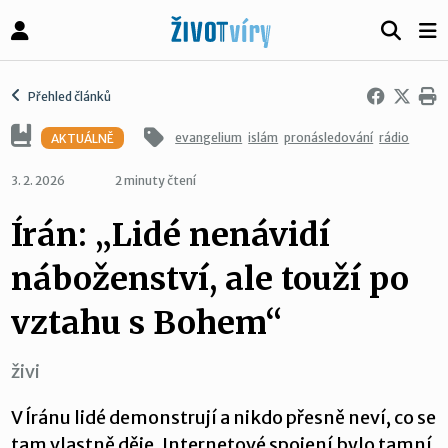
Přehled článků
evangelium
islám
pronásledování
rádio
AKTUÁLNĚ
3. 2. 2026
2 minuty čtení
Írán: „Lidé nenávidí
náboženství, ale touží po
vztahu s Bohem“
živi
V Íránu lidé demonstrují a nikdo přesně neví, co se
tam vlastně děje. Internetové spojení bylo tamní