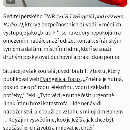
Ředitel perského TWR
(v ČR TWR vysílá pod názvem
Rádio 7
)
, který z bezpečnostních důvodů v médiích
vystupuje jako „bratr F.“, se navzdory nepokojům a
omezením nadále snaží udržet kontakt s íránským
týmem a dalšími místními lidmi, kteří se snaží
druhým poskytovat duchovní a praktickou pomoc.
Situace je však zoufalá, uvedl bratr F. v textu, který
publikoval web
Evangelical Focus
. „Změna je nutná,
pokud jde o přírodu, elektřinu, vodu i základní
potřeby,“ řekl. „Tyto věci je nutné řešit urgentně.
Jinak Íránu hrozí katastrofa. Lidé nenávidí
náboženství, ale touží po vztahu s milujícím Bohem
... Když jim vysvětlíme, kdo je Ježíš a jak chce být
součástí jejich životů a milovat je, chtějí