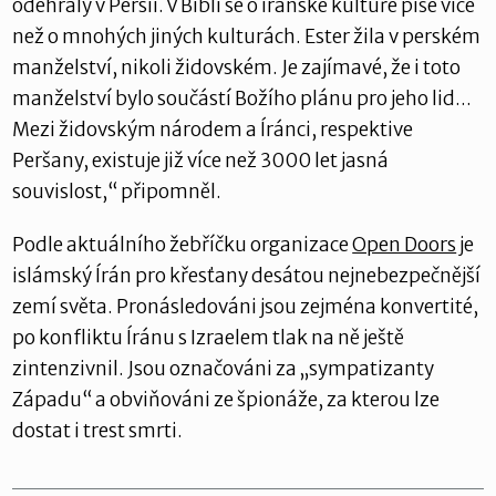
odehrály v Persii. V Bibli se o íránské kultuře píše více
než o mnohých jiných kulturách. Ester žila v perském
manželství, nikoli židovském. Je zajímavé, že i toto
manželství bylo součástí Božího plánu pro jeho lid...
Mezi židovským národem a Íránci, respektive
Peršany, existuje již více než 3000 let jasná
souvislost,“ připomněl.
Podle aktuálního žebříčku organizace
Open Doors
je
islámský Írán pro křesťany desátou nejnebezpečnější
zemí světa. Pronásledováni jsou zejména konvertité,
po konfliktu Íránu s Izraelem tlak na ně ještě
zintenzivnil. Jsou označováni za „sympatizanty
Západu“ a obviňováni ze špionáže, za kterou lze
dostat i trest smrti.