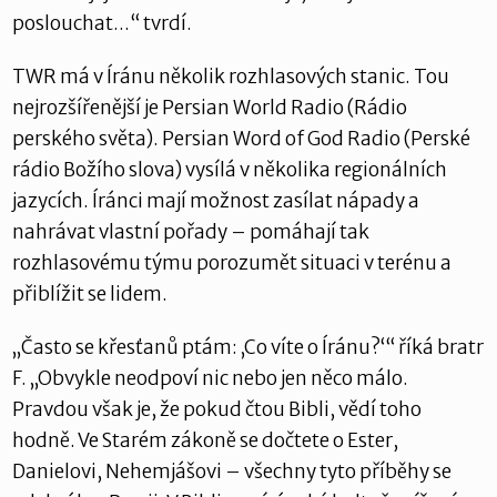
poslouchat...“ tvrdí.
TWR má v Íránu několik rozhlasových stanic. Tou
nejrozšířenější je Persian World Radio (Rádio
perského světa). Persian Word of God Radio (Perské
rádio Božího slova) vysílá v několika regionálních
jazycích. Íránci mají možnost zasílat nápady a
nahrávat vlastní pořady – pomáhají tak
rozhlasovému týmu porozumět situaci v terénu a
přiblížit se lidem.
„Často se křesťanů ptám: ‚Co víte o Íránu?‘“ říká bratr
F. „Obvykle neodpoví nic nebo jen něco málo.
Pravdou však je, že pokud čtou Bibli, vědí toho
hodně. Ve Starém zákoně se dočtete o Ester,
Danielovi, Nehemjášovi – všechny tyto příběhy se