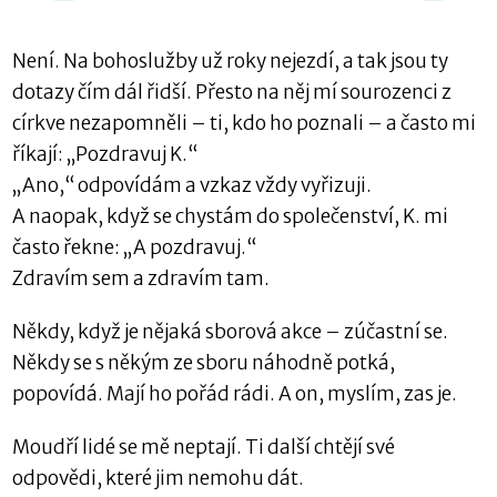
Není. Na bohoslužby už roky nejezdí, a tak jsou ty
dotazy čím dál řidší. Přesto na něj mí sourozenci z
církve nezapomněli – ti, kdo ho poznali – a často mi
říkají: „Pozdravuj K.“
„Ano,“ odpovídám a vzkaz vždy vyřizuji.
A naopak, když se chystám do společenství, K. mi
často řekne: „A pozdravuj.“
Zdravím sem a zdravím tam.
Někdy, když je nějaká sborová akce – zúčastní se.
Někdy se s někým ze sboru náhodně potká,
popovídá. Mají ho pořád rádi. A on, myslím, zas je.
Moudří lidé se mě neptají. Ti další chtějí své
odpovědi, které jim nemohu dát.