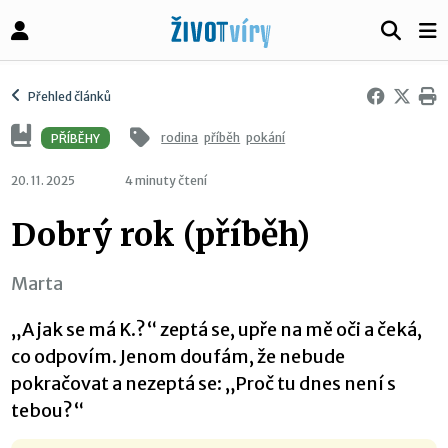
Přehled článků
rodina
příběh
pokání
PŘÍBĚHY
20. 11. 2025
4 minuty čtení
Dobrý rok (příběh)
Marta
„A jak se má K.?“ zeptá se, upře na mě oči a čeká,
co odpovím. Jenom doufám, že nebude
pokračovat a nezeptá se: „Proč tu dnes není s
tebou?“