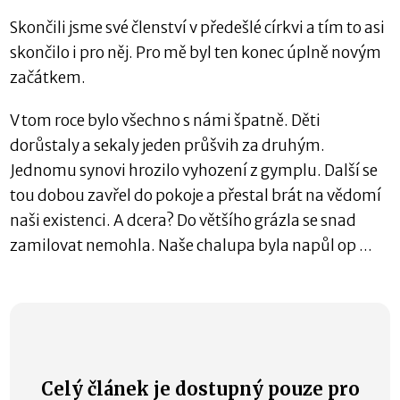
Skončili jsme své členství v předešlé církvi a tím to asi
skončilo i pro něj. Pro mě byl ten konec úplně novým
začátkem.
V tom roce bylo všechno s námi špatně. Děti
dorůstaly a sekaly jeden průšvih za druhým.
Jednomu synovi hrozilo vyhození z gymplu. Další se
tou dobou zavřel do pokoje a přestal brát na vědomí
naši existenci. A dcera? Do většího grázla se snad
zamilovat nemohla. Naše chalupa byla napůl op ...
Celý článek je dostupný pouze pro