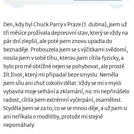
-15 s
Den, kdy byl Chuck Parry v Praze (1. dubna), jsem už
tři měsíce prožívala depresivní stav, který se vždy na
pár dní zlepšil, ale poté jsem znovu upadla do
beznaděje. Probouzela jsem se s výčitkami svědomí,
nosila jsem v sobě tíhu, kterou jsem cítila fyzicky, a
bylo pro mě obtížné nejen se pohybovat, ale prostě
žít život, který mi připadal beze smyslu. Neměla
jsem sílu ani chuť cokoliv dělat. Vždy se mi v mysli
vybavila moje selhání a zklamání, nic mi nepřinášelo
radost, cítila jsem extrémní vyčerpání, osamělost.
Styděla jsem se za to, co se se mnou děje, a už jsem si
ani neříkala o modlitby, protože mi stejně
nepomáhaly.