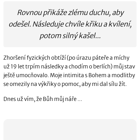
Rovnou přikáže zlému duchu, aby
odešel. Následuje chvíle křiku a kvílení,
potom silný kašel...
Zhoršení fyzických obtíží (po úrazu páteře a míchy
už 19 let trpím následky a chodím o berlích) můj stav
ještě umocňovalo. Moje intimita s Bohem a modlitby
se omezily na výkřiky o pomoc, aby mi dal sílu žít.
Dnes už vím, že Bůh můj náře ...