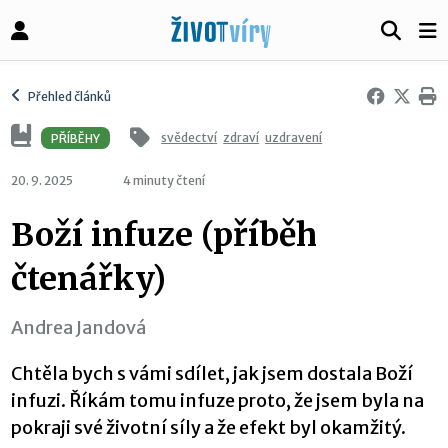
Přehled článků
svědectví
zdraví
uzdravení
PŘÍBĚHY
20. 9. 2025
4 minuty čtení
Boží infuze (příběh
čtenářky)
Andrea Jandová
Chtěla bych s vámi sdílet, jak jsem dostala Boží
infuzi. Říkám tomu infuze proto, že jsem byla na
pokraji své životní síly a že efekt byl okamžitý.