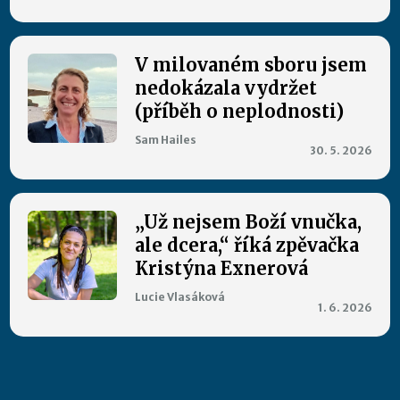
V milovaném sboru jsem
nedokázala vydržet
(příběh o neplodnosti)
Sam Hailes
30. 5. 2026
„Už nejsem Boží vnučka,
ale dcera,“ říká zpěvačka
Kristýna Exnerová
Lucie Vlasáková
1. 6. 2026