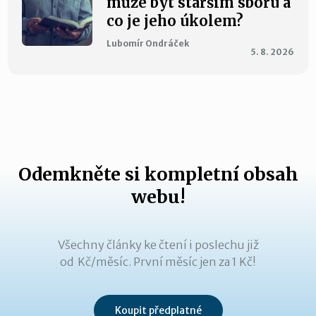
může být starším sboru a
co je jeho úkolem?
Lubomír Ondráček
5. 8. 2026
Odemkněte si kompletní obsah
webu!
Všechny články ke čtení i poslechu již
od Kč/měsíc. První měsíc jen za 1 Kč!
Koupit předplatné