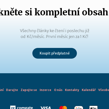
něte si kompletní obsah
Všechny články ke čtení i poslechu již
od Kč/měsíc. První měsíc jen za 1 Kč!
Koupit předplatné
ání
Darujte
Zapojte se
Inzerce
O nás
Kontakty
Kalendář
Všeobe