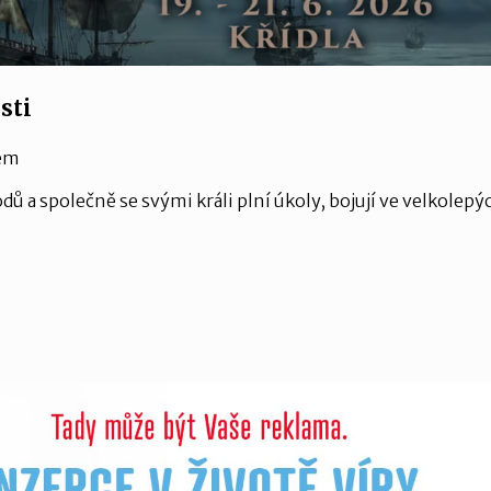
sti
řem
dů a společně se svými králi plní úkoly, bojují ve velkolep