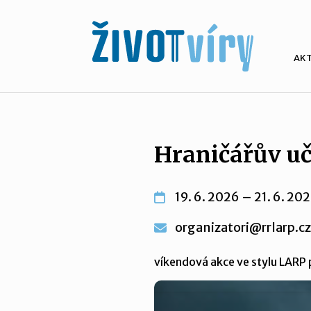
AK
Hraničářův u
19. 6. 2026 – 21. 6. 20
organizatori@rrlarp.cz
víkendová akce ve stylu LARP p