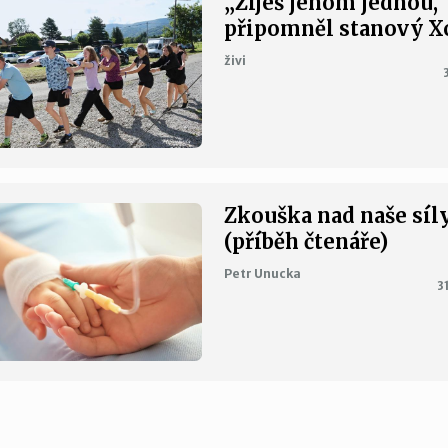
„Žiješ jenom jednou,“
připomněl stanový 
živi
Zkouška nad naše síl
(příběh čtenáře)
Petr Unucka
3