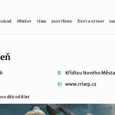
TUÁLNĚ
PŘÍBĚHY
TÉMA
ZAOSTŘENO
ŽIVOT A VZTAHY
DAL
čeň
26
Křídla u Nového Měst
www.rrlarp.cz
ro děti od 8 let