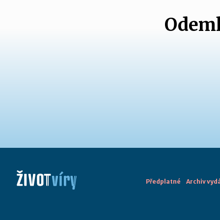
Odemk
Předplatné
Archiv vyd