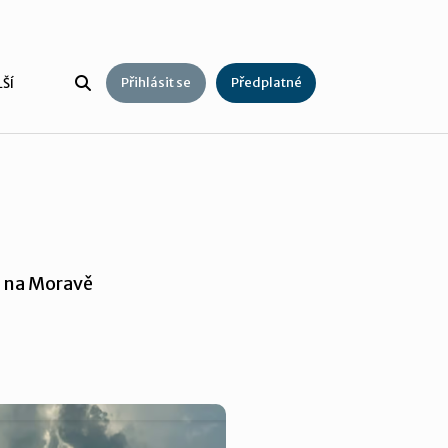
Přihlásit se
Předplatné
ŠÍ
a na Moravě