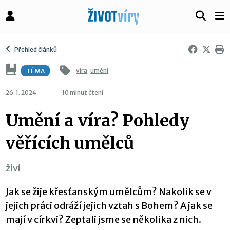
Přehled článků
víra
umění
TÉMA
26. 1. 2024
10 minut čtení
Umění a víra? Pohledy
věřících umělců
živi
Jak se žije křesťanským umělcům? Nakolik se v
jejich práci odráží jejich vztah s Bohem? A jak se
mají v církvi? Zeptali jsme se několika z nich.