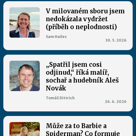
V milovaném sboru jsem
nedokázala vydržet
(příběh o neplodnosti)
Sam Hailes
30. 5. 2026
„Spatřil jsem cosi
odjinud,“ říká malíř,
sochař a hudebník Aleš
Novák
Tomáš Dittrich
26. 6. 2026
Může za to Barbie a
Spiderman? Co formuje