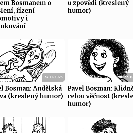
lem Bosmanem o
u zpovědi (kreslený
lení, řízení
humor)
omotivy i
rokování
24. 11. 2025
22. 1
el Bosman: Andělská
Pavel Bosman: Klidn
ava (kreslený humor)
celou věčnost (kresl
humor)