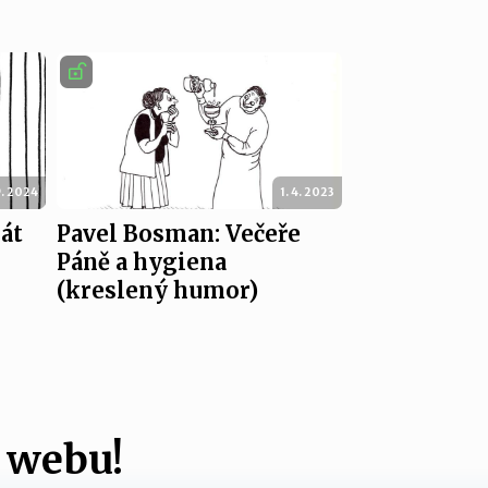
9. 2024
1. 4. 2023
lát
Pavel Bosman: Večeře
Páně a hygiena
(kreslený humor)
 webu!