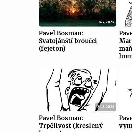
4. 7. 2025
Pavel Bosman:
Pav
Svatojánští broučci
Mar
(fejeton)
maň
hum
21. 2. 2025
Pavel Bosman:
Pav
Trpělivost (kreslený
vymí