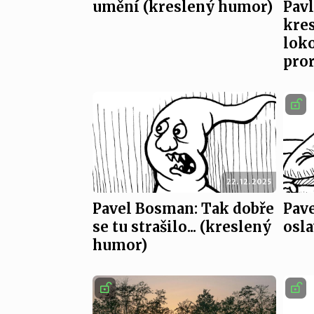
umění (kreslený humor)
Pav
kres
lok
pro
22. 12. 2025
Pavel Bosman: Tak dobře
Pav
se tu strašilo... (kreslený
osl
humor)