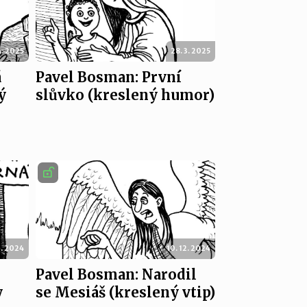
4. 2025
28. 3. 2025
á
Pavel Bosman: První
ý
slůvko (kreslený humor)
2. 2024
10. 12. 2024
Pavel Bosman: Narodil
y
se Mesiáš (kreslený vtip)