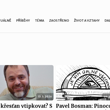
TUÁLNĚ
PŘÍBĚHY
TÉMA
ZAOSTŘENO
ŽIVOT A VZTAHY
DAL
13. 5. 2026
20. 
křesťan vtipkovat? S
Pavel Bosman: Pinoc