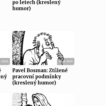
po letech (kreslený
humor)
0. 2025
24. 8. 2025
ě
Pavel Bosman: Ztížené
ený
pracovní podmínky
(kreslený humor)