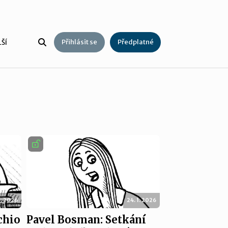
Přihlásit se
Předplatné
ŠÍ
2. 2026
24. 1. 2026
chio
Pavel Bosman: Setkání