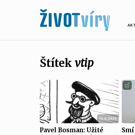
AK
Štítek
vtip
16. 6. 2026
Pavel Bosman: Užité
Smí 