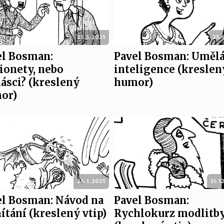
25. 5. 2025
25. 
el Bosman:
Pavel Bosman: Uměl
ionety, nebo
inteligence (kreslen
ásci? (kreslený
humor)
or)
24. 1. 2025
31. 1
el Bosman: Návod na
Pavel Bosman:
tání (kreslený vtip)
Rychlokurz modlitb