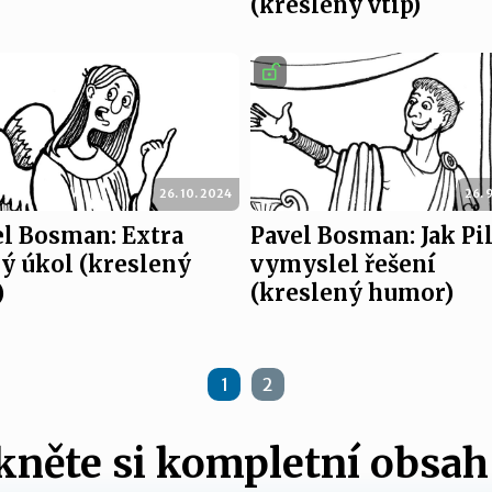
(kreslený vtip)
26. 10. 2024
26. 
el Bosman: Extra
Pavel Bosman: Jak Pi
ý úkol (kreslený
vymyslel řešení
)
(kreslený humor)
1
2
něte si kompletní obsah