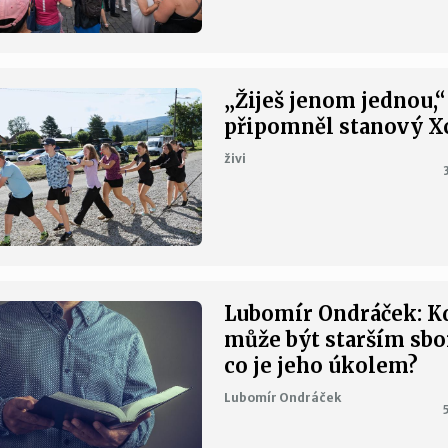
„Žiješ jenom jednou,“
připomněl stanový 
živi
Lubomír Ondráček: K
může být starším sbo
co je jeho úkolem?
Lubomír Ondráček