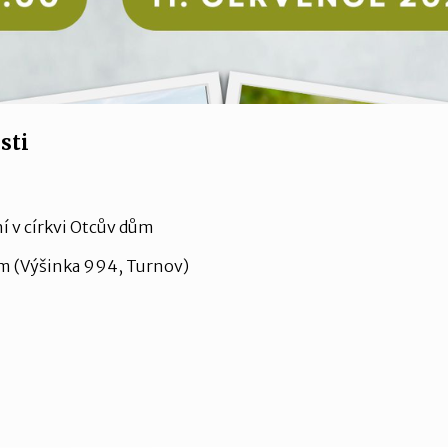
sti
í v církvi Otcův dům
ům (Výšinka 994, Turnov)