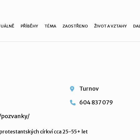
TUÁLNĚ
PŘÍBĚHY
TÉMA
ZAOSTŘENO
ŽIVOT A VZTAHY
DAL
Turnov
604 837 079
z/pozvanky/
protestantských církví cca 25-55+ let