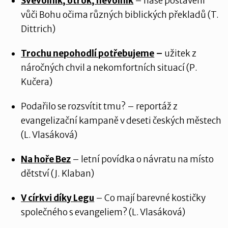
Svévolník, otrok, nevolník
– naše postavení
vůči Bohu očima různých biblických překladů (T.
Dittrich)
Trochu nepohodlí potřebujeme
–
užitek z
náročných chvil a nekomfortních situací (P.
Kučera)
Podařilo se rozsvítit tmu? – reportáž z
evangelizační kampaně v deseti českých městech
(L. Vlasáková)
Na hoře Bez
– letní povídka o návratu na místo
dětství (J. Klaban)
V církvi díky Legu
– Co mají barevné kostičky
společného s evangeliem? (L. Vlasáková)