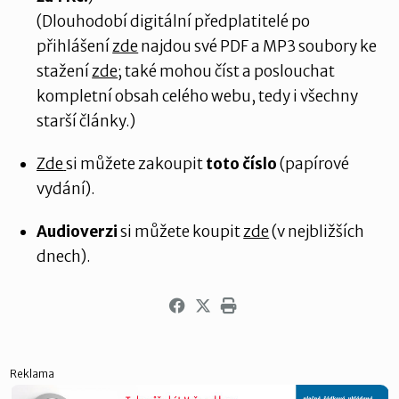
(Dlouhodobí digitální předplatitelé po
přihlášení
zde
najdou své PDF a MP3 soubory ke
stažení
zde
; také mohou číst a poslouchat
kompletní obsah celého webu, tedy i všechny
starší články.)
Zde
si můžete zakoupit
toto číslo
(papírové
vydání).
Audioverzi
si můžete koupit
zde
(v nejbližších
dnech).
Reklama