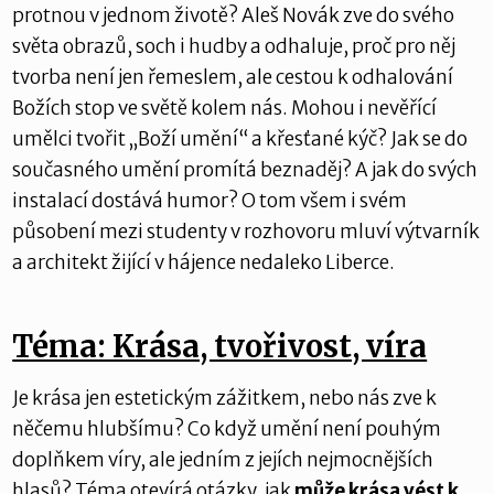
protnou v jednom životě? Aleš Novák zve do svého
světa obrazů, soch i hudby a odhaluje, proč pro něj
tvorba není jen řemeslem, ale cestou k odhalování
Božích stop ve světě kolem nás. Mohou i nevěřící
umělci tvořit „Boží umění“ a křesťané kýč? Jak se do
současného umění promítá beznaděj? A jak do svých
instalací dostává humor? O tom všem i svém
působení mezi studenty v rozhovoru mluví výtvarník
a architekt žijící v hájence nedaleko Liberce.
Téma: Krása, tvořivost, víra
Je krása jen estetickým zážitkem, nebo nás zve k
něčemu hlubšímu? Co když umění není pouhým
doplňkem víry, ale jedním z jejích nejmocnějších
hlasů? Téma otevírá otázky, jak
může krása vést k