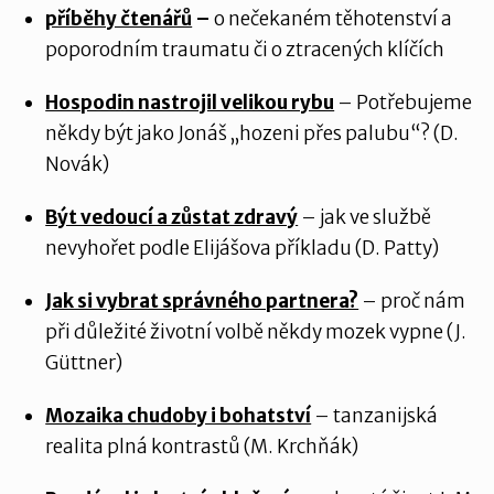
příběhy čtenářů
–
o nečekaném těhotenství a
poporodním traumatu či o ztracených klíčích
Hospodin nastrojil velikou rybu
– Potřebujeme
někdy být jako Jonáš „hozeni přes palubu“? (D.
Novák)
Být vedoucí a zůstat zdravý
– jak ve službě
nevyhořet podle Elijášova příkladu (D. Patty)
Jak si vybrat správného partnera?
– proč nám
při důležité životní volbě někdy mozek vypne (J.
Güttner)
Mozaika chudoby i bohatství
– tanzanijská
realita plná kontrastů (M. Krchňák)