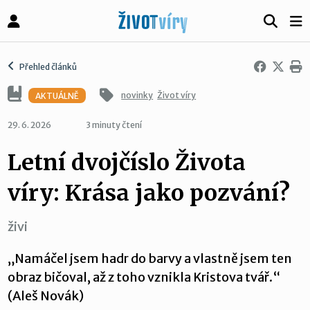
Přehled článků
novinky
Život víry
AKTUÁLNĚ
29. 6. 2026
3 minuty čtení
Letní dvojčíslo Života
víry: Krása jako pozvání?
živi
„Namáčel jsem hadr do barvy a vlastně jsem ten
obraz bičoval, až z toho vznikla Kristova tvář.“
(Aleš Novák)