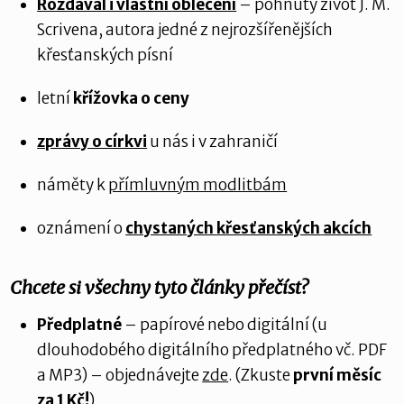
Rozdával i vlastní oblečení
– pohnutý život J. M.
Scrivena, autora jedné z nejrozšířenějších
křesťanských písní
letní
křížovka o ceny
zprávy
o církvi
u nás i v zahraničí
náměty k
přímluvným modlitbám
oznámení o
chystaných křesťanských
akcích
Chcete si všechny tyto články přečíst?
Předplatné
– papírové nebo digitální (u
dlouhodobého digitálního předplatného vč. PDF
a MP3) – objednávejte
zde
. (Zkuste
první měsíc
za 1 Kč!
)