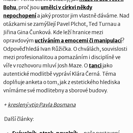
Bohu
, proč jsou
umělci v církvi někdy
nepochopení
a jaký prostor jim vlastně dáváme. Nad
otázkami se zamýšlejí Pavel Plchot, Ted Turnau a
Jiřina Gina Čunková. Kde leží hranice mezi
opravdovým
uctíváním a emocemi či manipulací
?
Odpověď hledá Ivan Růžička. O chválách, souvislosti
mezi profesionalitou a pomazáním i disciplíně ve
víře v rozhovoru mluví Josh Maze. O
tanci
jako
autentické modlitbě vypráví Klára Černá. Téma
doplňuje anketa o tom, jak z estetického hlediska
vnímáme své modlitebny a sborové budovy.
+
kreslený vtip Pavla Bosmana
Další články: