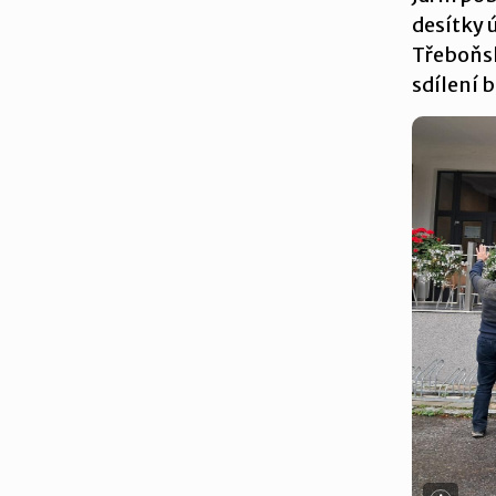
desítky 
Třeboňsk
sdílení 