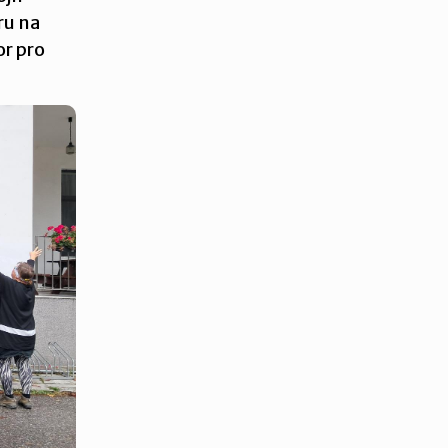
ru na
or pro