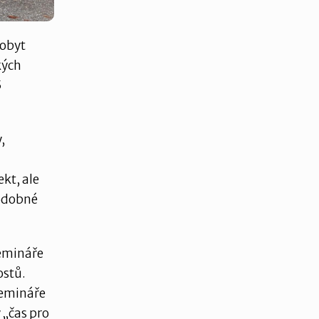
pobyt
kých
5
,
kt, ale
podobné
semináře
ostů.
semináře
 „čas pro