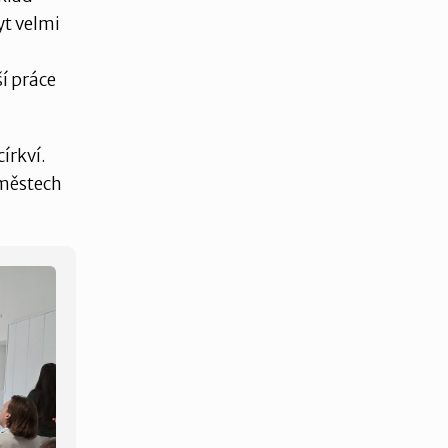
yt velmi
í práce
írkví.
 městech