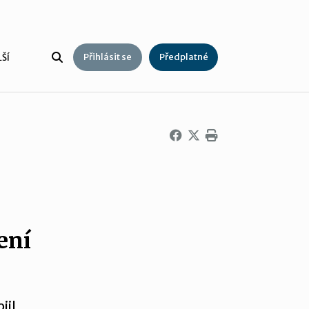
Přihlásit se
Předplatné
ŠÍ
ení
jil