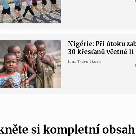
Nigérie: Při útoku za
30 křesťanů včetně 11
Jana Trávníčková
něte si kompletní obsah