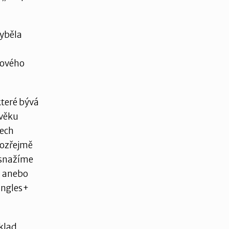
hyběla
i
rového
které bývá
 věku
tech
mozřejmě
ě snažíme
i anebo
ingles+
íklad