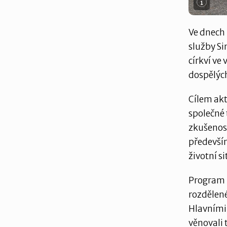
Ve dnech 
služby Si
církví ve 
dospělých
Cílem akt
společné 
zkušenost
především
životní si
Program 
rozdělené
Hlavními
věnovali