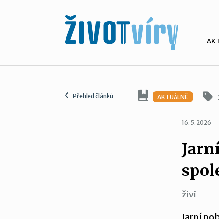
AK
Přehled článků
AKTUÁLNĚ
16. 5. 2026
Jarn
spol
živi
Jarní po