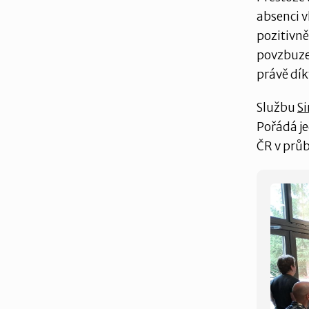
absenci v
pozitivně
povzbuzen
právě dí
Službu
S
Pořádá je
ČR v průb