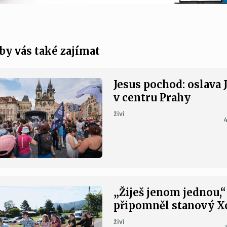
by vás také zajímat
Jesus pochod: oslava 
v centru Prahy
živi
4
„Žiješ jenom jednou,“
připomněl stanový 
živi