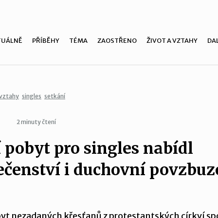
TUÁLNĚ
PŘÍBĚHY
TÉMA
ZAOSTŘENO
ŽIVOT A VZTAHY
DAL
vztahy
singles
setkání
2 minuty čtení
í pobyt pro singles nabídl
ečenství i duchovní povzbuz
byt nezadaných křesťanů z protestantských církví spo