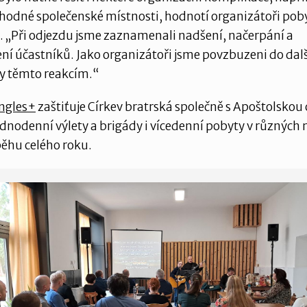
hodné společenské místnosti, hodnotí organizátoři pob
. „Při odjezdu jsme zaznamenali nadšení, načerpání a
í účastníků. Jako organizátoři jsme povzbuzeni do dalš
ky těmto reakcím.“
ingles+
zaštiťuje Církev bratrská společně s Apoštolskou c
dnodenní výlety a brigády i vícedenní pobyty v různých
ěhu celého roku.