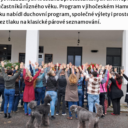
účastníků různého věku. Program v jihočeském Ham
u nabídl duchovní program, společné výlety i prost
bez tlaku na klasické párové seznamování.