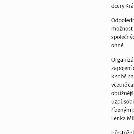
dcery Krá
Odpolední
možnost v
společný
ohně.
Organizát
zapojení 
k sobě na
včetně ča
obtížnějš
uzpůsobi
řízeným p
Lenka Mi
Přestože 