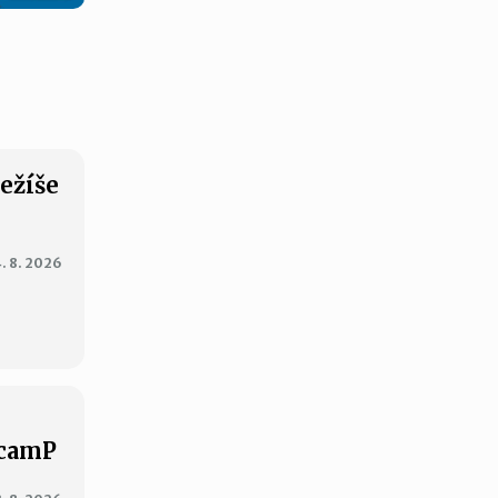
Ježíše
. 8. 2026
XcamP