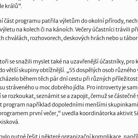
le králů“.
 část programu patřila výletům do okolní přírody, nec
ýletu na kolech či na kánoích. Večery účastníci trávili př
ch chválách, rozhovorech, deskových hrách nebo u tábo
oři se snažili myslet také na uzavřenější účastníky, pro 
do větší skupiny obtížnější. „55 dospělých osob různého
cházelo během těch pár dní cestu při různých příležitos
su stráveného u moc dobrého jídla. Pro introverty je sa
í se rozkoukat, seznámit se a zapojit, čemuž se částečn
t program například dopoledními menšími skupinkam
rogramem první večer,“ uvedla koordinátorka aktivit S
kisková.
bylo nutné řešit i některé organizační komplikace, např