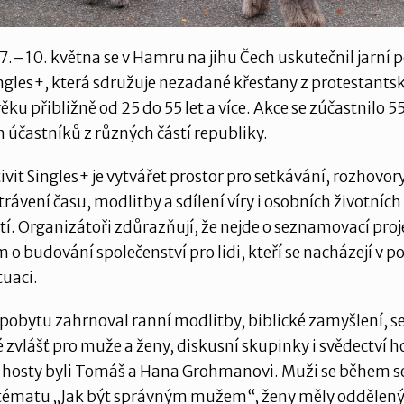
7.–10. května se v Hamru na jihu Čech uskutečnil jarní 
ngles+, která sdružuje nezadané křesťany z protestants
věku přibližně od 25 do 55 let a více. Akce se zúčastnilo 5
 účastníků z různých částí republiky.
ivit Singles+ je vytvářet prostor pro setkávání, rozhovory
trávení času, modlitby a sdílení víry i osobních životních
í. Organizátoři zdůrazňují, že nejde o seznamovací proje
 o budování společenství pro lidi, kteří se nacházejí v 
tuaci.
pobytu zahrnoval ranní modlitby, biblické zamyšlení, 
 zvlášť pro muže a ženy, diskusní skupinky i svědectví h
 hosty byli Tomáš a Hana Grohmanovi. Muži se během 
 tématu „Jak být správným mužem“, ženy měly oddělený