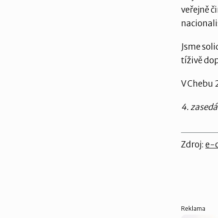
veřejně č
nacional
Jsme soli
tíživě do
V Chebu 
4. zasedá
Zdroj:
e-c
Reklama