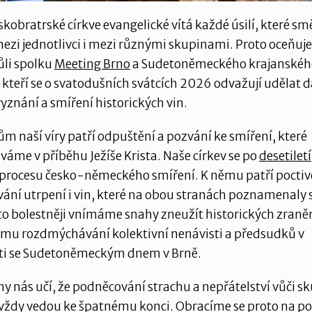
kobratrské církve evangelické vítá každé úsilí, které sm
ezi jednotlivci i mezi různými skupinami. Proto oceňu
ůli spolku
Meeting Brno
a Sudetoněmeckého krajanskéh
 kteří se o svatodušních svátcích 2026 odvažují udělat d
vyznání a smíření historických vin.
ům naší víry patří odpuštění a pozvání ke smíření, které
áme v příběhu Ježíše Krista. Naše církev se po
desetiletí
 procesu česko-německého smíření. K němu patří poctiv
ní utrpení i vin, které na obou stranách poznamenaly 
 to bolestněji vnímáme snahy zneužít historických zraněn
mu rozdmýchávání kolektivní nenávisti a předsudků v
sti se Sudetoněmeckým dnem v Brně.
ny nás učí, že podněcování strachu a nepřátelství vůči 
vždy vedou ke špatnému konci. Obracíme se proto na poli