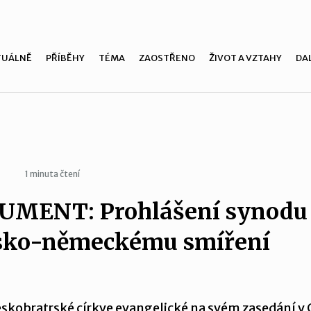
TUÁLNĚ
PŘÍBĚHY
TÉMA
ZAOSTŘENO
ŽIVOT A VZTAHY
DAL
1 minuta čtení
UMENT: Prohlášení synodu
sko-německému smíření
skobratrské církve evangelické na svém zasedání v