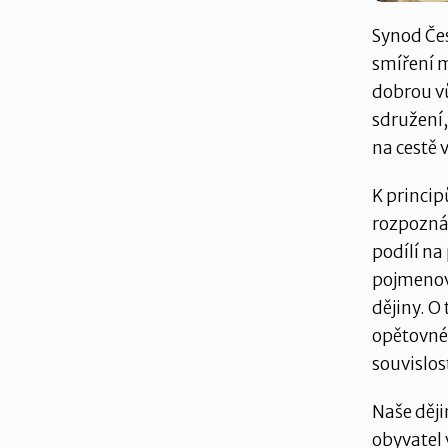
Synod Čes
smíření m
dobrou v
sdružení,
na cestě 
K princip
rozpoznáv
podílí na
pojmenová
dějiny. O
opětovné
souvislo
Naše ději
obyvatel 