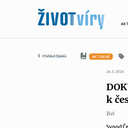
AK
Přehled článků
AKTUÁLNĚ
24. 5. 2026
DOK
k če
živi
Synod Če