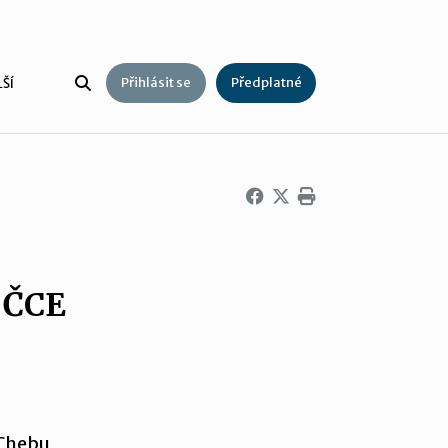
Přihlásit se
Předplatné
ŠÍ
 ČCE
 Chebu