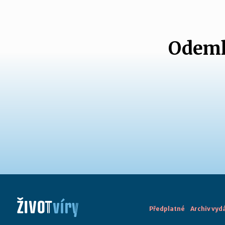
Odemk
Předplatné
Archiv vyd