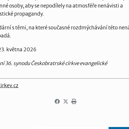
inné osoby, aby se nepodílely na atmosféře nenávisti a
istické propagandy.
dární s těmi, na které současné rozdmýchávání této nená
padá.
23. května 2026
ní 36. synodu Českobratrské církve evangelické
irkev.cz