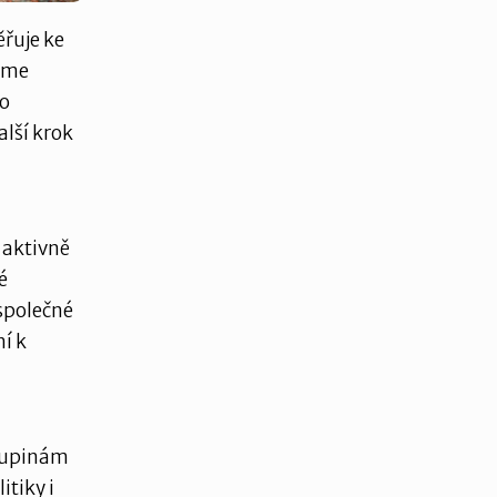
ěřuje ke
jeme
o
alší krok
aktivně
é
společné
í k
skupinám
tiky i