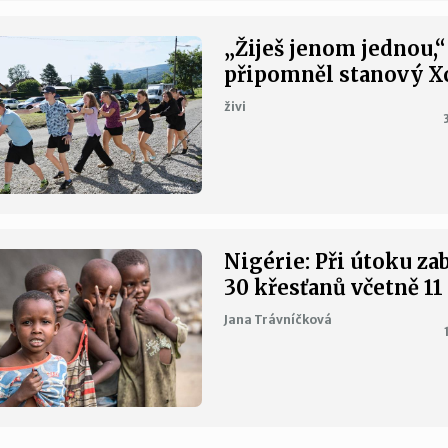
„Žiješ jenom jednou,“
připomněl stanový 
živi
Nigérie: Při útoku za
30 křesťanů včetně 11
Jana Trávníčková