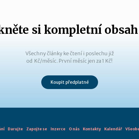
něte si kompletní obsah
Všechny články ke čtení i poslechu již
od Kč/měsíc. První měsíc jen za 1 Kč!
Koupit předplatné
ání
Darujte
Zapojte se
Inzerce
O nás
Kontakty
Kalendář
Všeobe